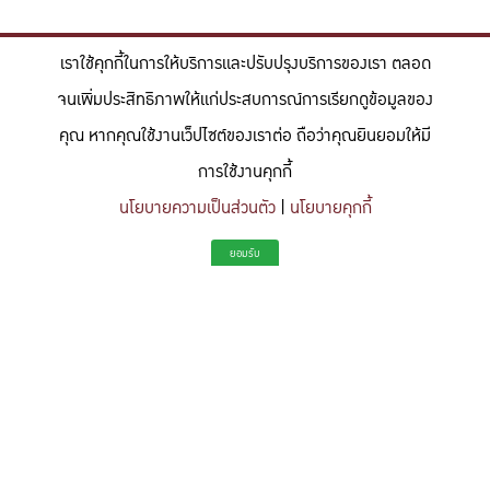
เราใช้คุกกี้ในการให้บริการและปรับปรุงบริการของเรา ตลอด
จนเพิ่มประสิทธิภาพให้แก่ประสบการณ์การเรียกดูข้อมูลของ
คุณ หากคุณใช้งานเว็ปไซต์ของเราต่อ ถือว่าคุณยินยอมให้มี
การใช้งานคุกกี้
นโยบายความเป็นส่วนตัว
|
นโยบายคุกกี้
"สร้างแรงบันดาลใจให้ผู้นำแห่งอนาคตด้านวิทยาศาสตร์และวิศวกรรม ที่
ยอมรับ
มีจิตสำนึกในความรับผิดชอบ ขับเคลื่อนความสำเร็จที่ยั่งยืน และจุด
ประกายความคิดสร้างสรรค์เพื่ออนาคต"
To inspire future-ready leaders in science and engineering who embrace
responsibility, drive sustainable success, and ignite creativity for a more innovative
future.