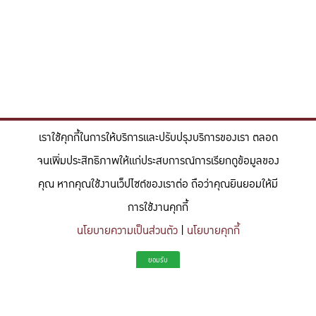
เราใช้คุกกี้ในการให้บริการและปรับปรุงบริการของเรา ตลอด
จนเพิ่มประสิทธิภาพให้แก่ประสบการณ์การเรียกดูข้อมูลของ
คุณ หากคุณใช้งานเว็ปไซต์ของเราต่อ ถือว่าคุณยินยอมให้มี
การใช้งานคุกกี้
นโยบายความเป็นส่วนตัว
|
นโยบายคุกกี้
"สร้างแรงบันดาลใจให้ผู้นำแห่งอนาคตด้านวิทยาศาสตร์และวิศวกรรม ที่
ยอมรับ
มีจิตสำนึกในความรับผิดชอบ ขับเคลื่อนความสำเร็จที่ยั่งยืน และจุด
ประกายความคิดสร้างสรรค์เพื่ออนาคต"
To inspire future-ready leaders in science and engineering who embrace