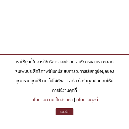
เราใช้คุกกี้ในการให้บริการและปรับปรุงบริการของเรา ตลอด
จนเพิ่มประสิทธิภาพให้แก่ประสบการณ์การเรียกดูข้อมูลของ
คุณ หากคุณใช้งานเว็ปไซต์ของเราต่อ ถือว่าคุณยินยอมให้มี
การใช้งานคุกกี้
นโยบายความเป็นส่วนตัว
|
นโยบายคุกกี้
"สร้างแรงบันดาลใจให้ผู้นำแห่งอนาคตด้านวิทยาศาสตร์และวิศวกรรม ที่
ยอมรับ
มีจิตสำนึกในความรับผิดชอบ ขับเคลื่อนความสำเร็จที่ยั่งยืน และจุด
ประกายความคิดสร้างสรรค์เพื่ออนาคต"