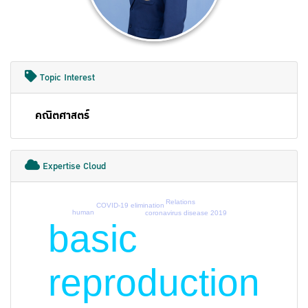
Topic Interest
คณิตศาสตร์
Expertise Cloud
Relations
COVID-19 elimination
human
coronavirus disease 2019
basic
reproduction