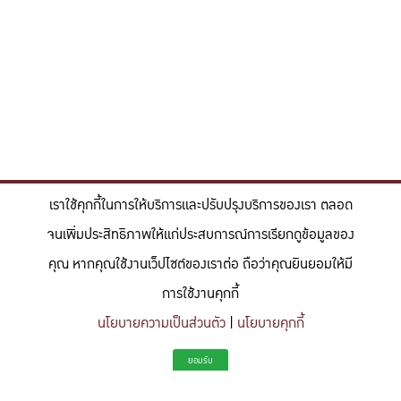
เราใช้คุกกี้ในการให้บริการและปรับปรุงบริการของเรา ตลอด
จนเพิ่มประสิทธิภาพให้แก่ประสบการณ์การเรียกดูข้อมูลของ
คุณ หากคุณใช้งานเว็ปไซต์ของเราต่อ ถือว่าคุณยินยอมให้มี
การใช้งานคุกกี้
นโยบายความเป็นส่วนตัว
|
นโยบายคุกกี้
"สร้างแรงบันดาลใจให้ผู้นำแห่งอนาคตด้านวิทยาศาสตร์และวิศวกรรม ที่
ยอมรับ
มีจิตสำนึกในความรับผิดชอบ ขับเคลื่อนความสำเร็จที่ยั่งยืน และจุด
ประกายความคิดสร้างสรรค์เพื่ออนาคต"