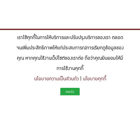
เราใช้คุกกี้ในการให้บริการและปรับปรุงบริการของเรา ตลอด
จนเพิ่มประสิทธิภาพให้แก่ประสบการณ์การเรียกดูข้อมูลของ
คุณ หากคุณใช้งานเว็ปไซต์ของเราต่อ ถือว่าคุณยินยอมให้มี
การใช้งานคุกกี้
นโยบายความเป็นส่วนตัว
|
นโยบายคุกกี้
"สร้างแรงบันดาลใจให้ผู้นำแห่งอนาคตด้านวิทยาศาสตร์และวิศวกรรม ที่
ยอมรับ
มีจิตสำนึกในความรับผิดชอบ ขับเคลื่อนความสำเร็จที่ยั่งยืน และจุด
ประกายความคิดสร้างสรรค์เพื่ออนาคต"
To inspire future-ready leaders in science and engineering who embrace
responsibility, drive sustainable success, and ignite creativity for a more innovative
future.