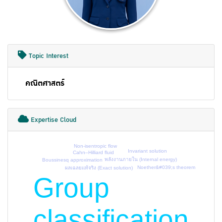
Topic Interest
คณิตศาสตร์
Expertise Cloud
Non-isentropic flow
Invariant solution
Cahn–Hilliard fluid
พลังงานภายใน (Internal energy)
Boussinesq approximation
Noether&#039;s theorem
ผลเฉลยแท้จริง (Exact solution)
Group
classification