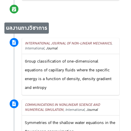
ผลงานทางวิชาการ
INTERNATIONAL JOURNAL OF NON-LINEAR MECHANICS
,
International,
Journal
Group classification of one-dimensional
equations of capillary fluids where the specific
energy is a function of density, density gradient
and entropy
COMMUNICATIONS IN NONLINEAR SCIENCE AND
NUMERICAL SIMULATION
, International,
Journal
Symmetries of the shallow water equations in the