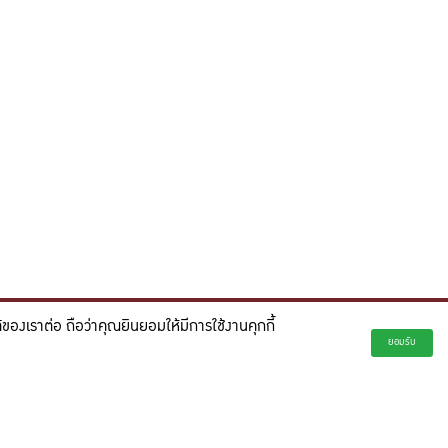
องเราต่อ ถือว่าคุณยินยอมให้มีการใช้งานคุกกี้
่ยั่งยืน และจุดประกายความคิดสร้างสรรค์เพื่ออนาคต"
ยอมรับ
creativity for a more innovative future.
satid