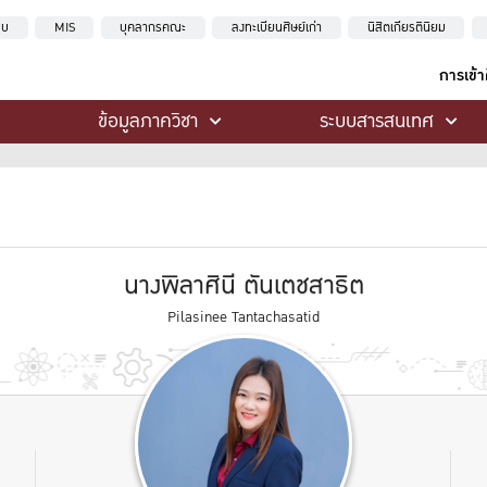
ะบบ
MIS
บุคลากรคณะ
ลงทะเบียนศิษย์เก่า
นิสิตเกียรตินิยม
การเข้
ข้อมูลภาควิชา
ระบบสารสนเทศ
นางพิลาศินี ตันเตชสาธิต
Pilasinee Tantachasatid