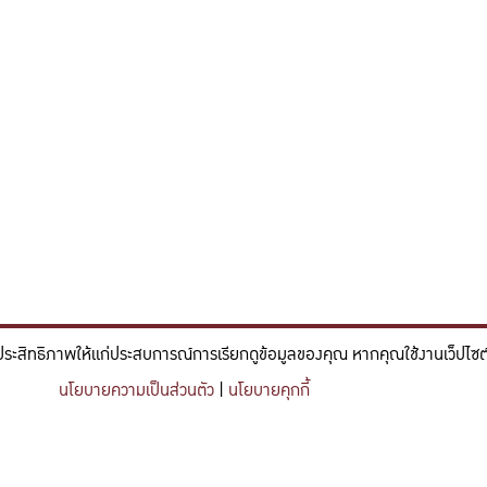
ประสิทธิภาพให้แก่ประสบการณ์การเรียกดูข้อมูลของคุณ หากคุณใช้งานเว็ปไซต์ข
์และวิศวกรรม ที่มีจิตสำนึกในความรับผิดชอบ ขับเคลื่อนความสำเร็จที
นโยบายความเป็นส่วนตัว
|
นโยบายคุกกี้
nce and engineering who embrace responsibility, drive sustainable success, and ignite 
Share this content
https://kuse.csc.ku.ac.th/profile/Pilasinee-Tantacha