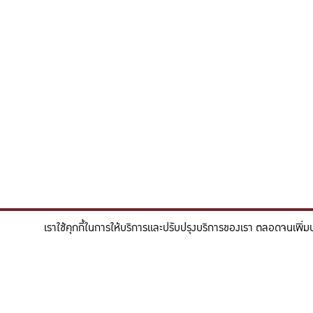
เราใช้คุกกี้ในการให้บริการและปรับปรุงบริการของเรา ตลอดจนเพิ่ม
"สร้างแรงบันดาลใจให้ผู้นำแห่งอนาคตด้านวิทยาศาสตร
To inspire future-ready leaders in scie