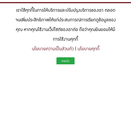
เราใช้คุกกี้ในการให้บริการและปรับปรุงบริการของเรา ตลอด
จนเพิ่มประสิทธิภาพให้แก่ประสบการณ์การเรียกดูข้อมูลของ
คุณ หากคุณใช้งานเว็ปไซต์ของเราต่อ ถือว่าคุณยินยอมให้มี
การใช้งานคุกกี้
นโยบายความเป็นส่วนตัว
|
นโยบายคุกกี้
"สร้างแรงบันดาลใจให้ผู้นำแห่งอนาคตด้านวิทยาศาสตร์และวิศวกรรม ที่
ยอมรับ
มีจิตสำนึกในความรับผิดชอบ ขับเคลื่อนความสำเร็จที่ยั่งยืน และจุด
ประกายความคิดสร้างสรรค์เพื่ออนาคต"
To inspire future-ready leaders in science and engineering who embrace
responsibility, drive sustainable success, and ignite creativity for a more innovative
future.