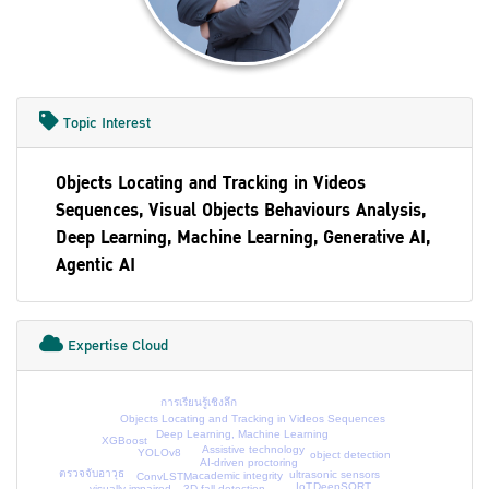
Topic Interest
Objects Locating and Tracking in Videos
Sequences, Visual Objects Behaviours Analysis,
Deep Learning, Machine Learning, Generative AI,
Agentic AI
Expertise Cloud
การเรียนรู้เชิงลึก
Objects Locating and Tracking in Videos Sequences
Deep Learning, Machine Learning
XGBoost
Assistive technology
YOLOv8
object detection
AI-driven proctoring
ตรวจจับอาวุธ
ultrasonic sensors
academic integrity
ConvLSTM
DeepSORT
IoT
3D fall detection
visually impaired