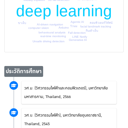
deep learning
Agentic AI
คอมพิวเตอร์วิทัศน์
ขาเจ็บ
AI-driven navigation
วัวนม
facial landmark tracking
Arduino
computer vision
กีบเท้าเจ็บ
behavioural analysis
Fall detection
real-time monitoring
LINE Notify
Generative AI
Unsafe driving detection
ประวัติการศึกษา
วศ.ม. (วิศวกรรมไฟฟ้าและคอมพิวเตอร์), มหาวิทยาลัย
มหาสารคาม, Thailand, 2566
วศ.บ. (วิศวกรรมไฟฟ้า), มหาวิทยาลัยอุบลราชธานี,
Thailand, 2545