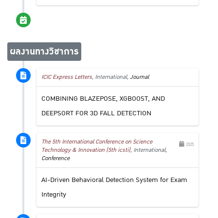
ผลงานทางวิชาการ
ICIC Express Letters
, International,
Journal
COMBINING BLAZEPOSE, XGBOOST, AND
DEEPSORT FOR 3D FALL DETECTION
The 5th International Conference on Science
2025
Technology & Innovation (5th icsti)
, International,
Conference
AI-Driven Behavioral Detection System for Exam
Integrity