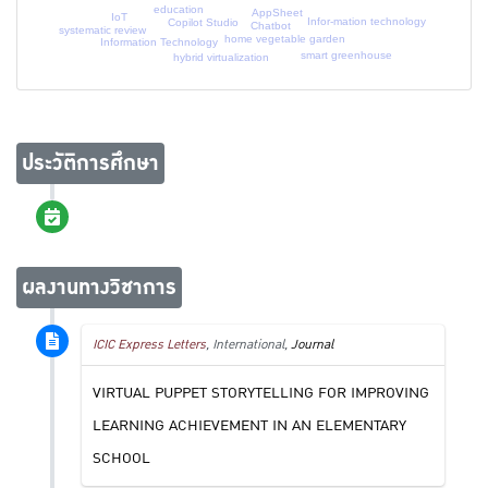
education
AppSheet
IoT
Infor-mation technology
Copilot Studio
Chatbot
systematic review
home vegetable garden
Information Technology
smart greenhouse
hybrid virtualization
ประวัติการศึกษา
ผลงานทางวิชาการ
ICIC Express Letters
, International,
Journal
VIRTUAL PUPPET STORYTELLING FOR IMPROVING
LEARNING ACHIEVEMENT IN AN ELEMENTARY
SCHOOL