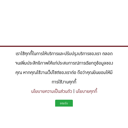
เราใช้คุกกี้ในการให้บริการและปรับปรุงบริการของเรา ตลอด
จนเพิ่มประสิทธิภาพให้แก่ประสบการณ์การเรียกดูข้อมูลของ
คุณ หากคุณใช้งานเว็ปไซต์ของเราต่อ ถือว่าคุณยินยอมให้มี
การใช้งานคุกกี้
นโยบายความเป็นส่วนตัว
|
นโยบายคุกกี้
"สร้างแรงบันดาลใจให้ผู้นำแห่งอนาคตด้านวิทยาศาสตร์และวิศวกรรม ที่
ยอมรับ
มีจิตสำนึกในความรับผิดชอบ ขับเคลื่อนความสำเร็จที่ยั่งยืน และจุด
ประกายความคิดสร้างสรรค์เพื่ออนาคต"
To inspire future-ready leaders in science and engineering who embrace