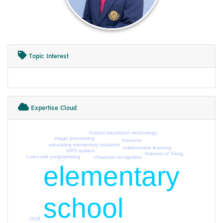
Topic Interest
Expertise Cloud
Instant translation technology
image processing
Insource
educating elementary students
collaborative learning
GPS system
Internet of Thing
Low-code programming
character recognition
elementary
school
OCR