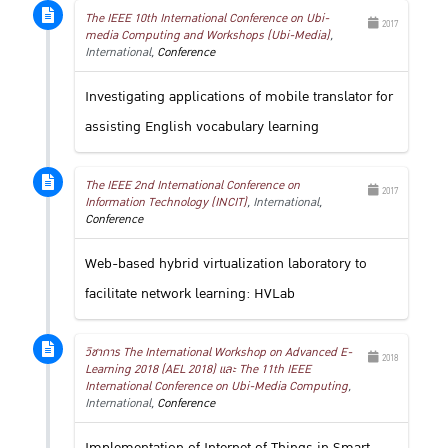
The IEEE 10th International Conference on Ubi-
2017
media Computing and Workshops (Ubi-Media)
,
International,
Conference
Investigating applications of mobile translator for
assisting English vocabulary learning
The IEEE 2nd International Conference on
2017
Information Technology (INCIT)
, International,
Conference
Web-based hybrid virtualization laboratory to
facilitate network learning: HVLab
วิชาการ The International Workshop on Advanced E-
2018
Learning 2018 (AEL 2018) และ The 11th IEEE
International Conference on Ubi-Media Computing
,
International,
Conference
Implementation of Internet of Things in Smart