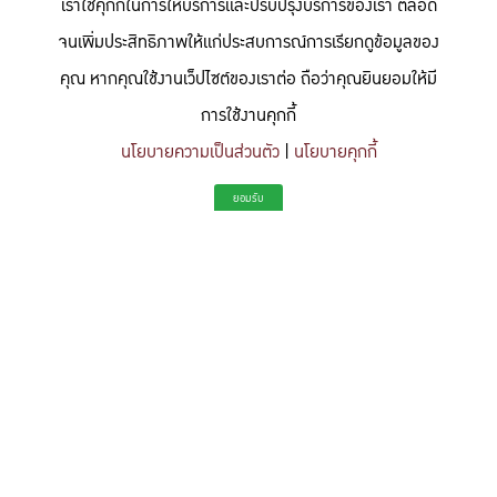
เราใช้คุกกี้ในการให้บริการและปรับปรุงบริการของเรา ตลอด
จนเพิ่มประสิทธิภาพให้แก่ประสบการณ์การเรียกดูข้อมูลของ
คุณ หากคุณใช้งานเว็ปไซต์ของเราต่อ ถือว่าคุณยินยอมให้มี
การใช้งานคุกกี้
นโยบายความเป็นส่วนตัว
|
นโยบายคุกกี้
"สร้างแรงบันดาลใจให้ผู้นำแห่งอนาคตด้านวิทยาศาสตร์และวิศวกรรม ที่
ยอมรับ
มีจิตสำนึกในความรับผิดชอบ ขับเคลื่อนความสำเร็จที่ยั่งยืน และจุด
ประกายความคิดสร้างสรรค์เพื่ออนาคต"
To inspire future-ready leaders in science and engineering who embrace
responsibility, drive sustainable success, and ignite creativity for a more innovative
future.
Share this content