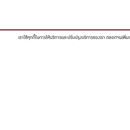
เราใช้คุกกี้ในการให้บริการและปรับปรุงบริการของเรา ตลอดจนเพิ่ม
"สร้างแรงบันดาลใจให้ผู้นำแห่งอนาคตด้านวิทยาศาสตร
To inspire future-ready leaders in scie
สายตรงคณบดี