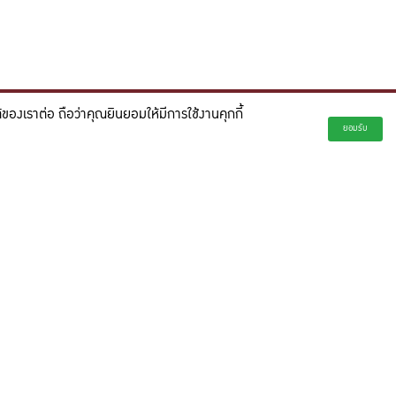
องเราต่อ ถือว่าคุณยินยอมให้มีการใช้งานคุกกี้
่ยั่งยืน และจุดประกายความคิดสร้างสรรค์เพื่ออนาคต"
ยอมรับ
creativity for a more innovative future.
ตร์
ียรติ จังหวัดสกลนคร