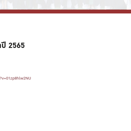
ปี 2565
h?v=01zp8hlw2NU