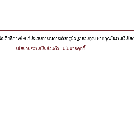
ประสิทธิภาพให้แก่ประสบการณ์การเรียกดูข้อมูลของคุณ หากคุณใช้งานเว็ปไซต์ข
์และวิศวกรรม ที่มีจิตสำนึกในความรับผิดชอบ ขับเคลื่อนความสำเร็จที
นโยบายความเป็นส่วนตัว
|
นโยบายคุกกี้
nce and engineering who embrace responsibility, drive sustainable success, and ignite 
Share this content
https://kuse.csc.ku.ac.th/article/339
ติดต่อเรา
คณะวิทยาศาสตร์และวิศวกรรมศาส
มหาวิทยาลัยเกษตรศาสตร์ วิทยาเขตเฉลิมพระเก