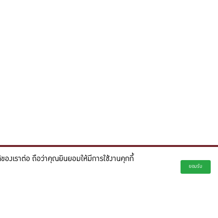
องเราต่อ ถือว่าคุณยินยอมให้มีการใช้งานคุกกี้
่ยั่งยืน และจุดประกายความคิดสร้างสรรค์เพื่ออนาคต"
ยอมรับ
creativity for a more innovative future.