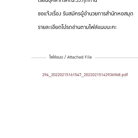
เรียนบุคลากรคณะวว.ทุกท่าน
ขอแจ้งเรื่อง รับสมัครผู้อำนวยการสำนักหอสมุด
รายละเอียดโปรดอ่านตามไฟล์แนบนะคะ
ไฟล์แนบ / Attached File
294_20220215161547_20220215142936968.pdf