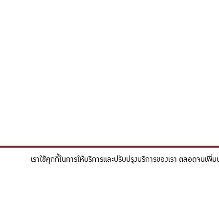
เราใช้คุกกี้ในการให้บริการและปรับปรุงบริการของเรา ตลอดจนเพิ่ม
"สร้างแรงบันดาลใจให้ผู้นำแห่งอนาคตด้านวิทยาศาสตร
To inspire future-ready leaders in scie