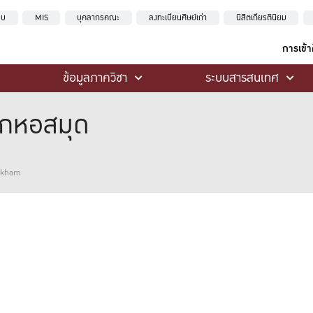
ะบบ
MIS
บุคลากรคณะ
ลงทะเบียนศิษย์เก่า
นิสิตเกียรตินิยม
การเข้
ข้อมูลภาควิชา
ระบบสารสนเทศ
ักหอสมุด
ankham