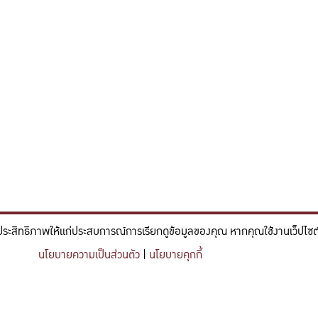
ประสิทธิภาพให้แก่ประสบการณ์การเรียกดูข้อมูลของคุณ หากคุณใช้งานเว็ปไซต์ข
์และวิศวกรรม ที่มีจิตสำนึกในความรับผิดชอบ ขับเคลื่อนความสำเร็จที
นโยบายความเป็นส่วนตัว
|
นโยบายคุกกี้
nce and engineering who embrace responsibility, drive sustainable success, and ignite 
Share this content
https://kuse.csc.ku.ac.th/article/294