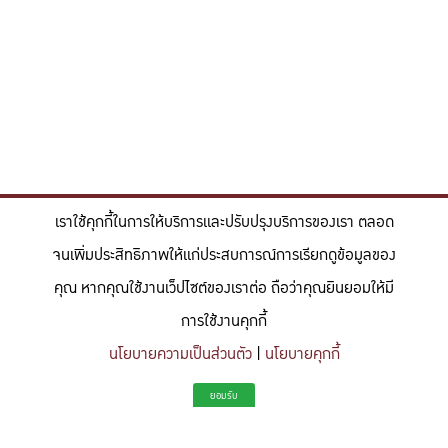
เราใช้คุกกี้ในการให้บริการและปรับปรุงบริการของเรา ตลอด
จนเพิ่มประสิทธิภาพให้แก่ประสบการณ์การเรียกดูข้อมูลของ
คุณ หากคุณใช้งานเว็ปไซต์ของเราต่อ ถือว่าคุณยินยอมให้มี
การใช้งานคุกกี้
นโยบายความเป็นส่วนตัว
|
นโยบายคุกกี้
"สร้างแรงบันดาลใจให้ผู้นำแห่งอนาคตด้านวิทยาศาสตร์และวิศวกรรม ที่
ยอมรับ
มีจิตสำนึกในความรับผิดชอบ ขับเคลื่อนความสำเร็จที่ยั่งยืน และจุด
ประกายความคิดสร้างสรรค์เพื่ออนาคต"