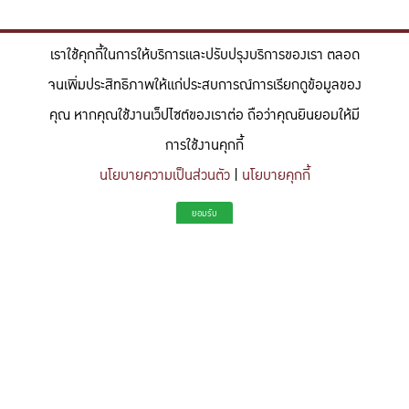
เราใช้คุกกี้ในการให้บริการและปรับปรุงบริการของเรา ตลอด
จนเพิ่มประสิทธิภาพให้แก่ประสบการณ์การเรียกดูข้อมูลของ
คุณ หากคุณใช้งานเว็ปไซต์ของเราต่อ ถือว่าคุณยินยอมให้มี
การใช้งานคุกกี้
นโยบายความเป็นส่วนตัว
|
นโยบายคุกกี้
"สร้างแรงบันดาลใจให้ผู้นำแห่งอนาคตด้านวิทยาศาสตร์และวิศวกรรม ที่
ยอมรับ
มีจิตสำนึกในความรับผิดชอบ ขับเคลื่อนความสำเร็จที่ยั่งยืน และจุด
ประกายความคิดสร้างสรรค์เพื่ออนาคต"
To inspire future-ready leaders in science and engineering who embrace
responsibility, drive sustainable success, and ignite creativity for a more innovative
future.