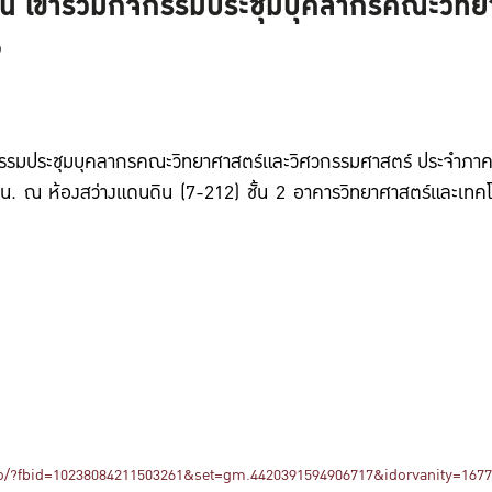
าน เข้าร่วมกิจกรรมประชุมบุคลากรคณะวิท
69
าร่วมกิจกรรมประชุมบุคลากรคณะวิทยาศาสตร์และวิศวกร
0 น. ณ ห้องสว่างแดนดิน (7-212) ชั้น 2 อาคารวิทยาศาสตร์และเท
o/?fbid=10238084211503261&set=gm.4420391594906717&idorvanity=167