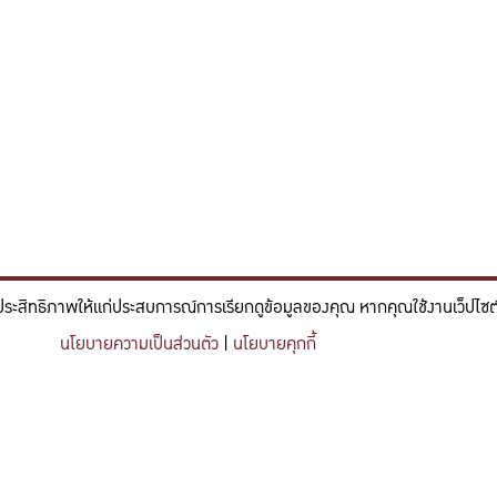
ประสิทธิภาพให้แก่ประสบการณ์การเรียกดูข้อมูลของคุณ หากคุณใช้งานเว็ปไซต์ข
์และวิศวกรรม ที่มีจิตสำนึกในความรับผิดชอบ ขับเคลื่อนความสำเร็จที
นโยบายความเป็นส่วนตัว
|
นโยบายคุกกี้
nce and engineering who embrace responsibility, drive sustainable success, and ignite 
Share this content
https://kuse.csc.ku.ac.th/article/2806