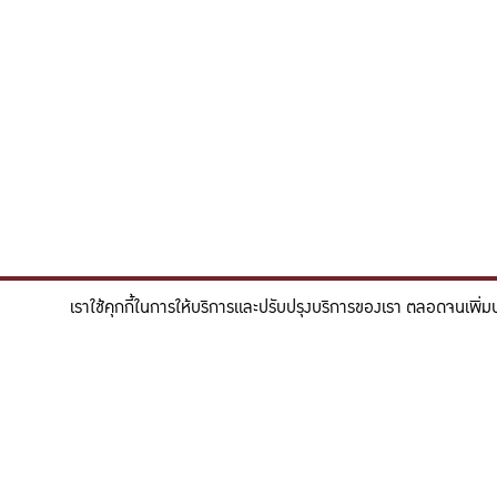
เราใช้คุกกี้ในการให้บริการและปรับปรุงบริการของเรา ตลอดจนเพิ่ม
"สร้างแรงบันดาลใจให้ผู้นำแห่งอนาคตด้านวิทยาศาสตร
To inspire future-ready leaders in scie