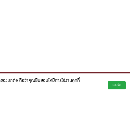
องเราต่อ ถือว่าคุณยินยอมให้มีการใช้งานคุกกี้
่ยั่งยืน และจุดประกายความคิดสร้างสรรค์เพื่ออนาคต"
ยอมรับ
creativity for a more innovative future.