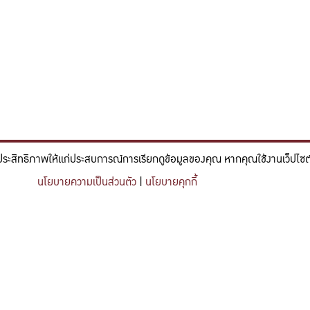
ประสิทธิภาพให้แก่ประสบการณ์การเรียกดูข้อมูลของคุณ หากคุณใช้งานเว็ปไซต์ข
์และวิศวกรรม ที่มีจิตสำนึกในความรับผิดชอบ ขับเคลื่อนความสำเร็จที
นโยบายความเป็นส่วนตัว
|
นโยบายคุกกี้
nce and engineering who embrace responsibility, drive sustainable success, and ignite 
Share this content
https://kuse.csc.ku.ac.th/article/2799