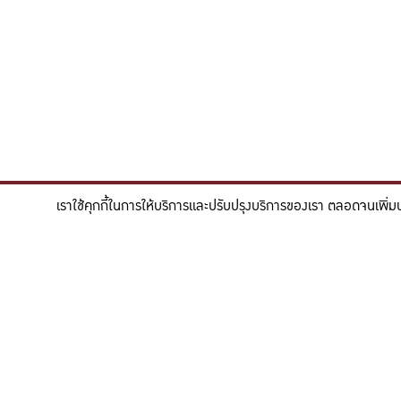
เราใช้คุกกี้ในการให้บริการและปรับปรุงบริการของเรา ตลอดจนเพิ่ม
"สร้างแรงบันดาลใจให้ผู้นำแห่งอนาคตด้านวิทยาศาสตร
To inspire future-ready leaders in scie