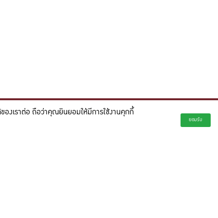
องเราต่อ ถือว่าคุณยินยอมให้มีการใช้งานคุกกี้
่ยั่งยืน และจุดประกายความคิดสร้างสรรค์เพื่ออนาคต"
ยอมรับ
creativity for a more innovative future.