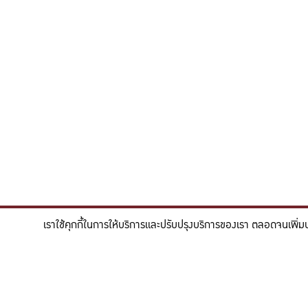
เราใช้คุกกี้ในการให้บริการและปรับปรุงบริการของเรา ตลอดจนเพิ่ม
"สร้างแรงบันดาลใจให้ผู้นำแห่งอนาคตด้านวิทยาศาสตร
To inspire future-ready leaders in scie