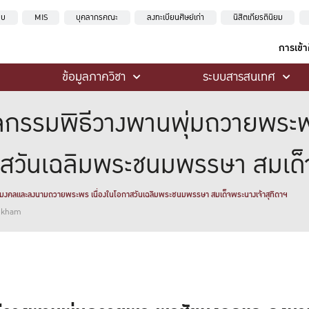
ะบบ
MIS
บุคลากรคณะ
ลงทะเบียนศิษย์เก่า
นิสิตเกียรตินิยม
การเข้
ข้อมูลภาควิชา
ระบบสารสนเทศ
ดกิจกรรมพิธีวางพานพุ่มถวายพ
สวันเฉลิมพระชนมพรรษา สมเด็จ
ัยมงคลและลงนามถวายพระพร เนื่องในโอกาสวันเฉลิมพระชนมพรรษา สมเด็จพระนางเจ้าสุทิดาฯ
ankham