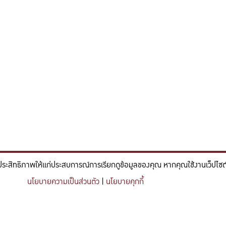
ประสิทธิภาพให้แก่ประสบการณ์การเรียกดูข้อมูลของคุณ หากคุณใช้งานเว็ปไซต์ข
์และวิศวกรรม ที่มีจิตสำนึกในความรับผิดชอบ ขับเคลื่อนความสำเร็จที
นโยบายความเป็นส่วนตัว
|
นโยบายคุกกี้
nce and engineering who embrace responsibility, drive sustainable success, and ignite 
Share this content
https://kuse.csc.ku.ac.th/article/2788