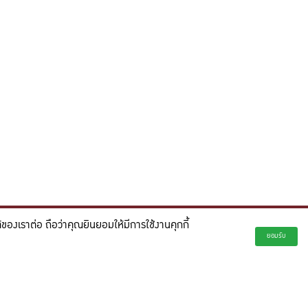
องเราต่อ ถือว่าคุณยินยอมให้มีการใช้งานคุกกี้
่ยั่งยืน และจุดประกายความคิดสร้างสรรค์เพื่ออนาคต"
ยอมรับ
creativity for a more innovative future.