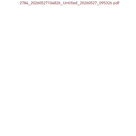
2784_20260527104826_Untitled_20260527_095326.pdf