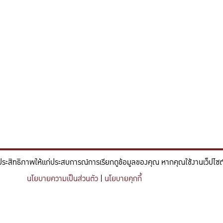
ประสิทธิภาพให้แก่ประสบการณ์การเรียกดูข้อมูลของคุณ หากคุณใช้งานเว็ปไซต์ข
์และวิศวกรรม ที่มีจิตสำนึกในความรับผิดชอบ ขับเคลื่อนความสำเร็จที
นโยบายความเป็นส่วนตัว
|
นโยบายคุกกี้
nce and engineering who embrace responsibility, drive sustainable success, and ignite 
Share this content
https://kuse.csc.ku.ac.th/article/2774