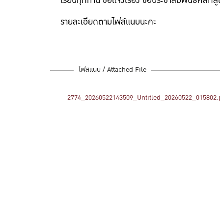
เรียนทุกท่าน ขอแจ้งเรื่อง ขอประชาสัมพันธ์หลั
รายละเอียดตามไฟล์แนบนะคะ
ไฟล์แนบ / Attached File
2774_20260522143509_Untitled_20260522_015802.