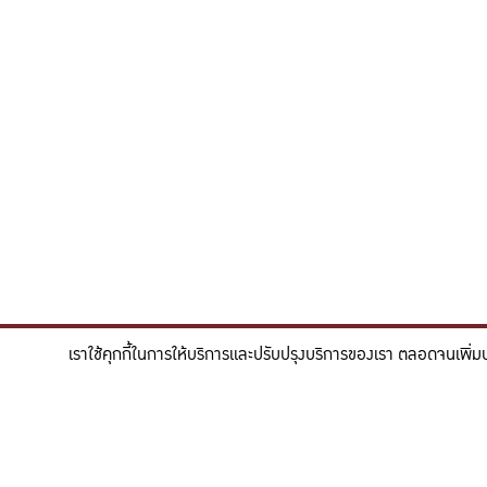
เราใช้คุกกี้ในการให้บริการและปรับปรุงบริการของเรา ตลอดจนเพิ่ม
"สร้างแรงบันดาลใจให้ผู้นำแห่งอนาคตด้านวิทยาศาสตร
To inspire future-ready leaders in scie