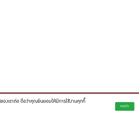
องเราต่อ ถือว่าคุณยินยอมให้มีการใช้งานคุกกี้
่ยั่งยืน และจุดประกายความคิดสร้างสรรค์เพื่ออนาคต"
ยอมรับ
creativity for a more innovative future.