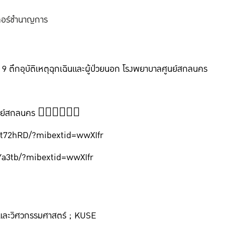
วเตอร์ชำนาญการ
้น 9 ตึกอุบัติเหตุฉุกเฉินและผู้ป่วยนอก โรงพยาบาลศูนย์สกลนคร
ย์สกลนคร 👇🏻👇🏻👇🏻
Rt72hRD/?mibextid=wwXIfr
Ya3tb/?mibextid=wwXIfr
และวิศวกรรมศาสตร์ ; KUSE