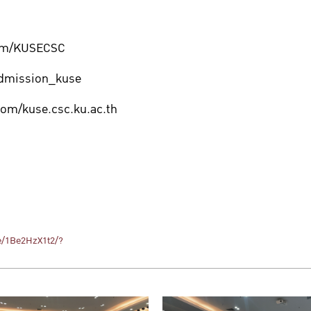
com/KUSECSC
admission_kuse
om/kuse.csc.ku.ac.th
e/1Be2HzX1t2/?