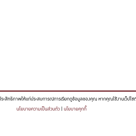
ประสิทธิภาพให้แก่ประสบการณ์การเรียกดูข้อมูลของคุณ หากคุณใช้งานเว็ปไซต์ข
์และวิศวกรรม ที่มีจิตสำนึกในความรับผิดชอบ ขับเคลื่อนความสำเร็จที
นโยบายความเป็นส่วนตัว
|
นโยบายคุกกี้
nce and engineering who embrace responsibility, drive sustainable success, and ignite 
Share this content
https://kuse.csc.ku.ac.th/article/2770