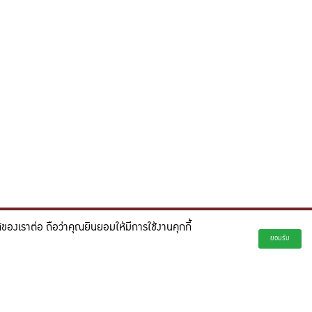
องเราต่อ ถือว่าคุณยินยอมให้มีการใช้งานคุกกี้
่ยั่งยืน และจุดประกายความคิดสร้างสรรค์เพื่ออนาคต"
ยอมรับ
creativity for a more innovative future.