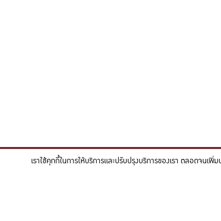
เราใช้คุกกี้ในการให้บริการและปรับปรุงบริการของเรา ตลอดจนเพิ่ม
"สร้างแรงบันดาลใจให้ผู้นำแห่งอนาคตด้านวิทยาศาสตร
To inspire future-ready leaders in scie