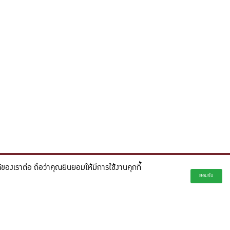
องเราต่อ ถือว่าคุณยินยอมให้มีการใช้งานคุกกี้
่ยั่งยืน และจุดประกายความคิดสร้างสรรค์เพื่ออนาคต"
ยอมรับ
creativity for a more innovative future.