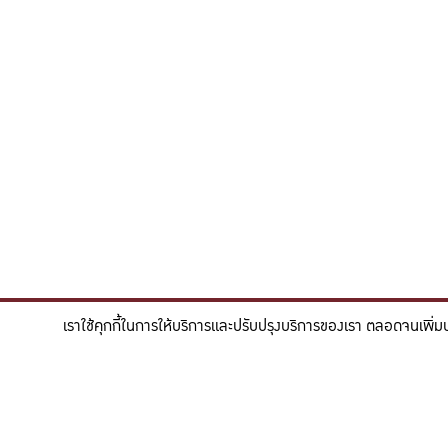
เราใช้คุกกี้ในการให้บริการและปรับปรุงบริการของเรา ตลอดจนเพิ่ม
"สร้างแรงบันดาลใจให้ผู้นำแห่งอนาคตด้านวิทยาศาสตร
To inspire future-ready leaders in scie