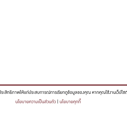
ประสิทธิภาพให้แก่ประสบการณ์การเรียกดูข้อมูลของคุณ หากคุณใช้งานเว็ปไซต์ข
์และวิศวกรรม ที่มีจิตสำนึกในความรับผิดชอบ ขับเคลื่อนความสำเร็จที
นโยบายความเป็นส่วนตัว
|
นโยบายคุกกี้
nce and engineering who embrace responsibility, drive sustainable success, and ignite 
Share this content
https://kuse.csc.ku.ac.th/article/2763