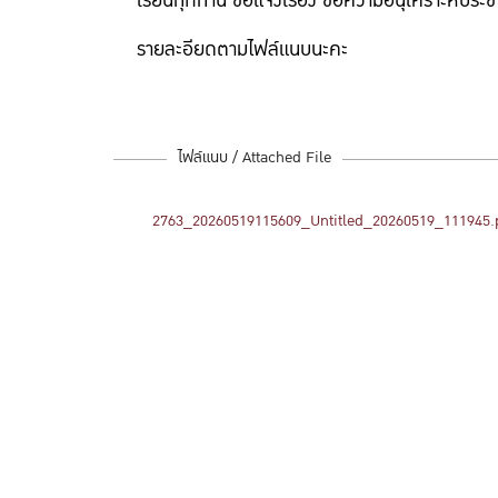
เรียนทุกท่าน ขอแจ้งเรื่่อง ขอความอนุเคราะห์ประ
รายละอียดตามไฟล์แนบนะคะ
ไฟล์แนบ / Attached File
2763_20260519115609_Untitled_20260519_111945.