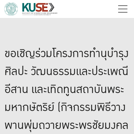
ขอเชิญร่วมโครงการทำนุบำรุง
ศิลปะ วัฒนธรรมและประเพณี
อีสาน และเทิดทูนสถาบันพระ
มหากษัตริย์ (กิจกรรมพิธีวาง
พานพุ่มถวายพระพรชัยมงคล