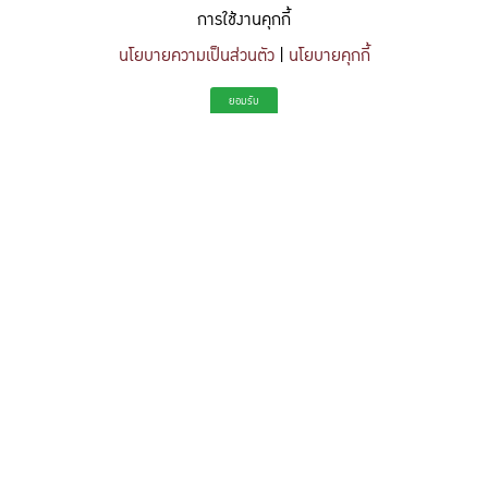
การใช้งานคุกกี้
นโยบายความเป็นส่วนตัว
|
นโยบายคุกกี้
"สร้างแรงบันดาลใจให้ผู้นำแห่งอนาคตด้านวิทยาศาสตร์และวิศวกรรม ที่
ยอมรับ
มีจิตสำนึกในความรับผิดชอบ ขับเคลื่อนความสำเร็จที่ยั่งยืน และจุด
ประกายความคิดสร้างสรรค์เพื่ออนาคต"
To inspire future-ready leaders in science and engineering who embrace
responsibility, drive sustainable success, and ignite creativity for a more innovative
future.
Share this content
https://kuse.csc.ku.ac.th/article/2759