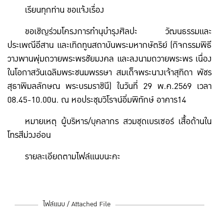
เรียนทุกท่าน ขอแจ้งเรื่อง
ขอเชิญร่วมโครงการทำนุบำรุงศิลปะ วัฒนธรรมและ
ประเพณีอีสาน และเทิดทูนสถาบันพระมหากษัตริย์ (กิจกรรมพิธี
วางพานพุ่มถวายพระพรชัยมงคล และลงนามถวายพระพร เนื่อง
ในโอกาสวันเฉลิมพระชนมพรรษา สมเด็จพระนางเจ้าสุทิดา พัชร
สุธาพิมลลักษณ พระบรมราชินี) ในวันที่ 29 พ.ค.2569 เวลา
08.45-10.00น. ณ หอประชุมวิโรจน์อิ่มพิทักษ์ อาคาร14
หมายเหตุ ผู้บริหาร/บุคลากร สวมชุดเบรเซอร์ เสื้อด้านใน
โทรสีม่วงอ่อน
รายละเอียดตามไฟล์แนบนะคะ
ไฟล์แนบ / Attached File