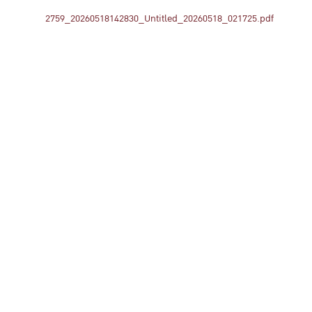
2759_20260518142830_Untitled_20260518_021725.pdf