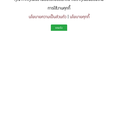
การใช้งานคุกกี้
นโยบายความเป็นส่วนตัว
|
นโยบายคุกกี้
"สร้างแรงบันดาลใจให้ผู้นำแห่งอนาคตด้านวิทยาศาสตร์และวิศวกรรม ที่
ยอมรับ
มีจิตสำนึกในความรับผิดชอบ ขับเคลื่อนความสำเร็จที่ยั่งยืน และจุด
ประกายความคิดสร้างสรรค์เพื่ออนาคต"
To inspire future-ready leaders in science and engineering who embrace
responsibility, drive sustainable success, and ignite creativity for a more innovative
future.
Share this content
https://kuse.csc.ku.ac.th/article/2754