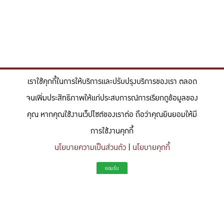
เราใช้คุกกี้ในการให้บริการและปรับปรุงบริการของเรา ตลอด
จนเพิ่มประสิทธิภาพให้แก่ประสบการณ์การเรียกดูข้อมูลของ
คุณ หากคุณใช้งานเว็ปไซต์ของเราต่อ ถือว่าคุณยินยอมให้มี
การใช้งานคุกกี้
นโยบายความเป็นส่วนตัว
|
นโยบายคุกกี้
"สร้างแรงบันดาลใจให้ผู้นำแห่งอนาคตด้านวิทยาศาสตร์และวิศวกรรม ที่
ยอมรับ
มีจิตสำนึกในความรับผิดชอบ ขับเคลื่อนความสำเร็จที่ยั่งยืน และจุด
ประกายความคิดสร้างสรรค์เพื่ออนาคต"
To inspire future-ready leaders in science and engineering who embrace
responsibility, drive sustainable success, and ignite creativity for a more innovative