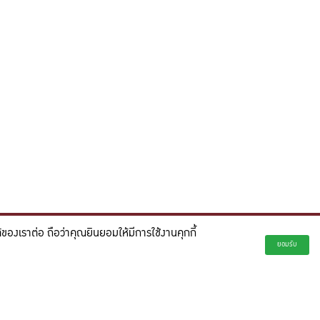
องเราต่อ ถือว่าคุณยินยอมให้มีการใช้งานคุกกี้
่ยั่งยืน และจุดประกายความคิดสร้างสรรค์เพื่ออนาคต"
ยอมรับ
creativity for a more innovative future.