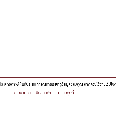
ประสิทธิภาพให้แก่ประสบการณ์การเรียกดูข้อมูลของคุณ หากคุณใช้งานเว็ปไซต์ข
์และวิศวกรรม ที่มีจิตสำนึกในความรับผิดชอบ ขับเคลื่อนความสำเร็จที
นโยบายความเป็นส่วนตัว
|
นโยบายคุกกี้
nce and engineering who embrace responsibility, drive sustainable success, and ignite 
Share this content
https://kuse.csc.ku.ac.th/article/2692