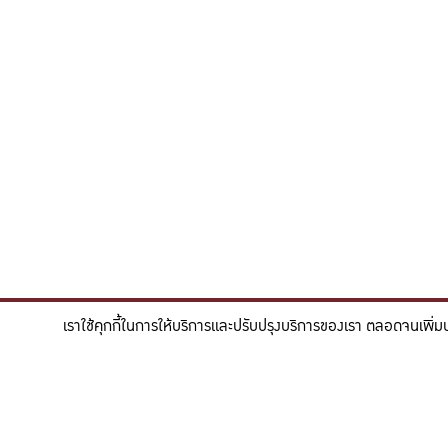
เราใช้คุกกี้ในการให้บริการและปรับปรุงบริการของเรา ตลอดจนเพิ่ม
"สร้างแรงบันดาลใจให้ผู้นำแห่งอนาคตด้านวิทยาศาสตร
To inspire future-ready leaders in scie