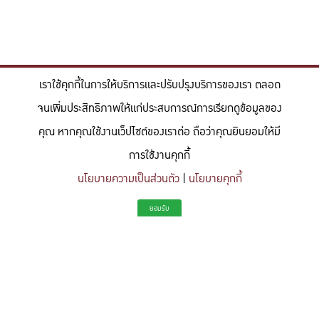
เราใช้คุกกี้ในการให้บริการและปรับปรุงบริการของเรา ตลอด
จนเพิ่มประสิทธิภาพให้แก่ประสบการณ์การเรียกดูข้อมูลของ
คุณ หากคุณใช้งานเว็ปไซต์ของเราต่อ ถือว่าคุณยินยอมให้มี
การใช้งานคุกกี้
นโยบายความเป็นส่วนตัว
|
นโยบายคุกกี้
"สร้างแรงบันดาลใจให้ผู้นำแห่งอนาคตด้านวิทยาศาสตร์และวิศวกรรม ที่
ยอมรับ
มีจิตสำนึกในความรับผิดชอบ ขับเคลื่อนความสำเร็จที่ยั่งยืน และจุด
ประกายความคิดสร้างสรรค์เพื่ออนาคต"
To inspire future-ready leaders in science and engineering who embrace
responsibility, drive sustainable success, and ignite creativity for a more innovative
future.