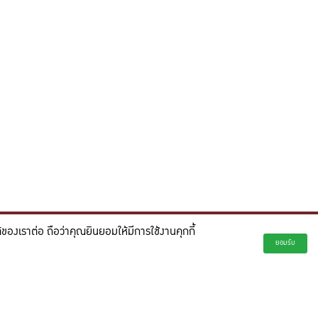
องเราต่อ ถือว่าคุณยินยอมให้มีการใช้งานคุกกี้
่ยั่งยืน และจุดประกายความคิดสร้างสรรค์เพื่ออนาคต"
ยอมรับ
creativity for a more innovative future.