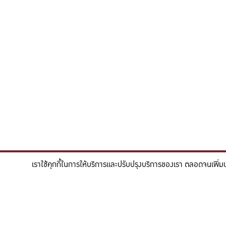
เราใช้คุกกี้ในการให้บริการและปรับปรุงบริการของเรา ตลอดจนเพิ่ม
"สร้างแรงบันดาลใจให้ผู้นำแห่งอนาคตด้านวิทยาศาสตร
To inspire future-ready leaders in scie