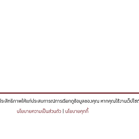
ประสิทธิภาพให้แก่ประสบการณ์การเรียกดูข้อมูลของคุณ หากคุณใช้งานเว็ปไซต์ข
์และวิศวกรรม ที่มีจิตสำนึกในความรับผิดชอบ ขับเคลื่อนความสำเร็จที
นโยบายความเป็นส่วนตัว
|
นโยบายคุกกี้
nce and engineering who embrace responsibility, drive sustainable success, and ignite 
Share this content
https://kuse.csc.ku.ac.th/article/2601