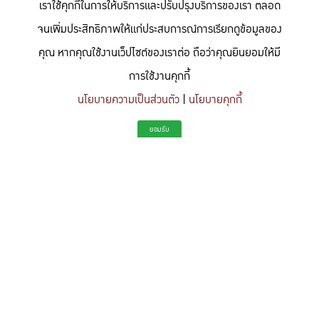
เราใช้คุกกี้ในการให้บริการและปรับปรุงบริการของเรา ตลอด
จนเพิ่มประสิทธิภาพให้แก่ประสบการณ์การเรียกดูข้อมูลของ
คุณ หากคุณใช้งานเว็ปไซต์ของเราต่อ ถือว่าคุณยินยอมให้มี
การใช้งานคุกกี้
นโยบายความเป็นส่วนตัว
|
นโยบายคุกกี้
"สร้างแรงบันดาลใจให้ผู้นำแห่งอนาคตด้านวิทยาศาสตร์และวิศวกรรม ที่
ยอมรับ
มีจิตสำนึกในความรับผิดชอบ ขับเคลื่อนความสำเร็จที่ยั่งยืน และจุด
ประกายความคิดสร้างสรรค์เพื่ออนาคต"
To inspire future-ready leaders in science and engineering who embrace
responsibility, drive sustainable success, and ignite creativity for a more innovative
future.