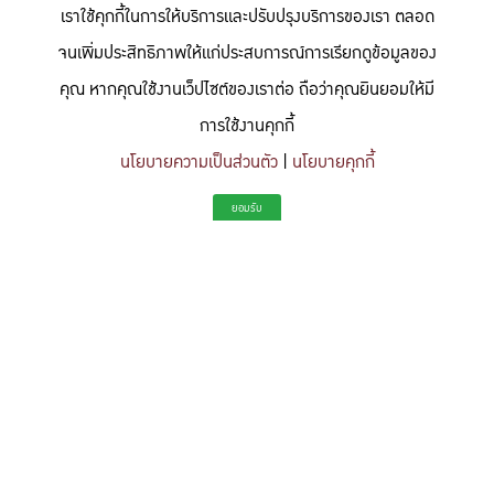
เราใช้คุกกี้ในการให้บริการและปรับปรุงบริการของเรา ตลอด
จนเพิ่มประสิทธิภาพให้แก่ประสบการณ์การเรียกดูข้อมูลของ
คุณ หากคุณใช้งานเว็ปไซต์ของเราต่อ ถือว่าคุณยินยอมให้มี
การใช้งานคุกกี้
นโยบายความเป็นส่วนตัว
|
นโยบายคุกกี้
"สร้างแรงบันดาลใจให้ผู้นำแห่งอนาคตด้านวิทยาศาสตร์และวิศวกรรม ที่
ยอมรับ
มีจิตสำนึกในความรับผิดชอบ ขับเคลื่อนความสำเร็จที่ยั่งยืน และจุด
ประกายความคิดสร้างสรรค์เพื่ออนาคต"
To inspire future-ready leaders in science and engineering who embrace
responsibility, drive sustainable success, and ignite creativity for a more innovative
future.