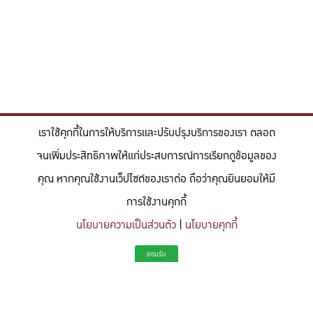
เราใช้คุกกี้ในการให้บริการและปรับปรุงบริการของเรา ตลอด
จนเพิ่มประสิทธิภาพให้แก่ประสบการณ์การเรียกดูข้อมูลของ
คุณ หากคุณใช้งานเว็ปไซต์ของเราต่อ ถือว่าคุณยินยอมให้มี
การใช้งานคุกกี้
นโยบายความเป็นส่วนตัว
|
นโยบายคุกกี้
"สร้างแรงบันดาลใจให้ผู้นำแห่งอนาคตด้านวิทยาศาสตร์และวิศวกรรม ที่
ยอมรับ
มีจิตสำนึกในความรับผิดชอบ ขับเคลื่อนความสำเร็จที่ยั่งยืน และจุด
ประกายความคิดสร้างสรรค์เพื่ออนาคต"
To inspire future-ready leaders in science and engineering who embrace