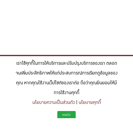
เราใช้คุกกี้ในการให้บริการและปรับปรุงบริการของเรา ตลอด
จนเพิ่มประสิทธิภาพให้แก่ประสบการณ์การเรียกดูข้อมูลของ
คุณ หากคุณใช้งานเว็ปไซต์ของเราต่อ ถือว่าคุณยินยอมให้มี
การใช้งานคุกกี้
นโยบายความเป็นส่วนตัว
|
นโยบายคุกกี้
"สร้างแรงบันดาลใจให้ผู้นำแห่งอนาคตด้านวิทยาศาสตร์และวิศวกรรม ที่
ยอมรับ
มีจิตสำนึกในความรับผิดชอบ ขับเคลื่อนความสำเร็จที่ยั่งยืน และจุด
ประกายความคิดสร้างสรรค์เพื่ออนาคต"