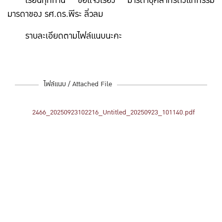
เรียนทุกท่าน ขอแจ้งเรื่อง มารดาบุคลากรถึงแก่กรรม
มารดาของ รศ.ดร.พีระ ลิ่วลม
ราบละเอียดตามไฟล์แนบนะคะ
ไฟล์แนบ / Attached File
2466_20250923102216_Untitled_20250923_101140.pdf