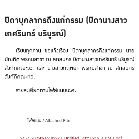
บิดาบุคลากรถึงแก่กรรม (บิดานางสาว
เกศรินทร์ บริบูรณ์)
เรียนทุกท่าน ขอแจ้งเรื่อง บิดาบุคลากรถึงแก่กรรม นาย
บัณฑิต พรหมสาขา ณ สกลนคร บิดานางสาวเกศรินทร์ บริบูรณ์
สังกัดคณะวว. และ นางสาวกฤติยา พรหมสาขา ณ สกลนคร
สังกัดึคณะทอ.
รายละเอียดตามไฟล์แนบนะคะ
ไฟล์แนบ / Attached File
2457_20250916103220_Untitled_20250916_101501.pdf