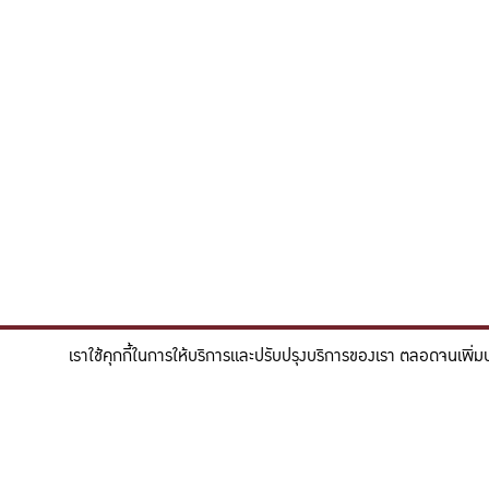
เราใช้คุกกี้ในการให้บริการและปรับปรุงบริการของเรา ตลอดจนเพิ่ม
"สร้างแรงบันดาลใจให้ผู้นำแห่งอนาคตด้านวิทยาศาสตร
To inspire future-ready leaders in scie