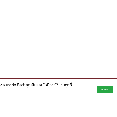
องเราต่อ ถือว่าคุณยินยอมให้มีการใช้งานคุกกี้
่ยั่งยืน และจุดประกายความคิดสร้างสรรค์เพื่ออนาคต"
ยอมรับ
creativity for a more innovative future.