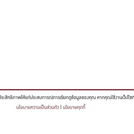
ประสิทธิภาพให้แก่ประสบการณ์การเรียกดูข้อมูลของคุณ หากคุณใช้งานเว็ปไซต์ข
์และวิศวกรรม ที่มีจิตสำนึกในความรับผิดชอบ ขับเคลื่อนความสำเร็จที
นโยบายความเป็นส่วนตัว
|
นโยบายคุกกี้
nce and engineering who embrace responsibility, drive sustainable success, and ignite 
Share this content
https://kuse.csc.ku.ac.th/article/2452