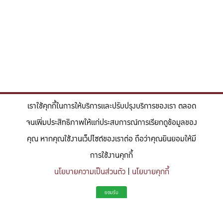
เราใช้คุกกี้ในการให้บริการและปรับปรุงบริการของเรา ตลอด
จนเพิ่มประสิทธิภาพให้แก่ประสบการณ์การเรียกดูข้อมูลของ
คุณ หากคุณใช้งานเว็ปไซต์ของเราต่อ ถือว่าคุณยินยอมให้มี
การใช้งานคุกกี้
นโยบายความเป็นส่วนตัว
|
นโยบายคุกกี้
"สร้างแรงบันดาลใจให้ผู้นำแห่งอนาคตด้านวิทยาศาสตร์และวิศวกรรม ที่
ยอมรับ
มีจิตสำนึกในความรับผิดชอบ ขับเคลื่อนความสำเร็จที่ยั่งยืน และจุด
ประกายความคิดสร้างสรรค์เพื่ออนาคต"