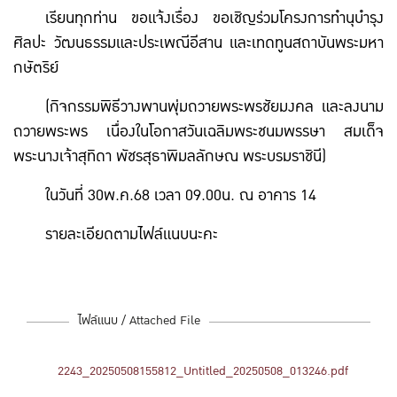
เรียนทุกท่าน ขอแจ้งเรื่อง ขอเชิญร่วมโครงการทำนุบำรุง
ศิลปะ วัฒนธรรมและประเพณีอีสาน และเทดทูนสถาบันพระมหา
กษัตริย์
(กิจกรรมพิธีวางพานพุ่มถวายพระพรชัยมงคล และลงนาม
ถวายพระพร เนื่องในโอกาสวันเฉลิมพระชนมพรรษา สมเด็จ
พระนางเจ้าสุทิดา พัชรสุธาพิมลลักษณ พระบรมราชินี)
ในวันที่ 30พ.ค.68 เวลา 09.00น. ณ อาคาร 14
รายละเอียดตามไฟล์แนบนะคะ
ไฟล์แนบ / Attached File
2243_20250508155812_Untitled_20250508_013246.pdf