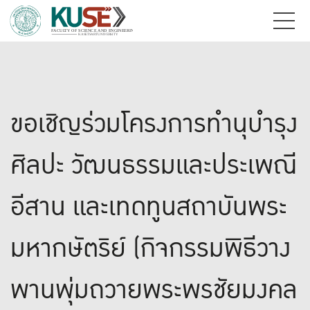
ขอเชิญร่วมโครงการทำนุบำรุง
ศิลปะ วัฒนธรรมและประเพณี
อีสาน และเทดทูนสถาบันพระ
มหากษัตริย์ (กิจกรรมพิธีวาง
พานพุ่มถวายพระพรชัยมงคล