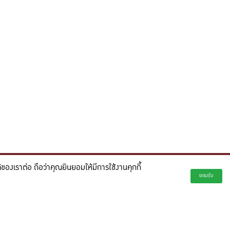
องเราต่อ ถือว่าคุณยินยอมให้มีการใช้งานคุกกี้
่ยั่งยืน และจุดประกายความคิดสร้างสรรค์เพื่ออนาคต"
ยอมรับ
creativity for a more innovative future.