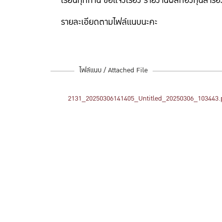
เรียนทุกท่าน ขอแจ้งเรื่อง รายงานผลกองทุนสำร
รายละเอียดตามไฟล์แนบนะคะ
ไฟล์แนบ / Attached File
2131_20250306141405_Untitled_20250306_103443.