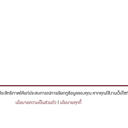
ประสิทธิภาพให้แก่ประสบการณ์การเรียกดูข้อมูลของคุณ หากคุณใช้งานเว็ปไซต์ข
์และวิศวกรรม ที่มีจิตสำนึกในความรับผิดชอบ ขับเคลื่อนความสำเร็จที
นโยบายความเป็นส่วนตัว
|
นโยบายคุกกี้
nce and engineering who embrace responsibility, drive sustainable success, and ignite 
Share this content
https://kuse.csc.ku.ac.th/article/2131