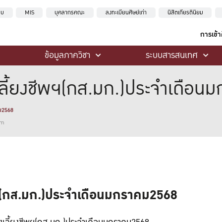
ะบบ
MIS
บุคลากรคณะ
ลงทะเบียนศิษย์เก่า
นิสิตเกียรตินิยม
การเข้
ข้อมูลภาควิชา
ระบบสารสนเทศ
ี้ยงชีพฯ(กส.มก.)ประจำเดือน
ม2568
am
ฯ(กส.มก.)ประจำเดือนมกราคม2568