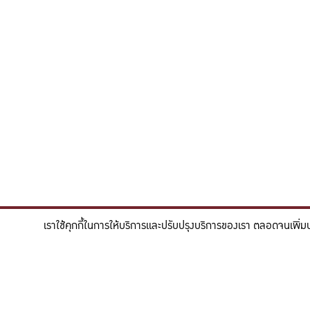
เราใช้คุกกี้ในการให้บริการและปรับปรุงบริการของเรา ตลอดจนเพิ่ม
"สร้างแรงบันดาลใจให้ผู้นำแห่งอนาคตด้านวิทยาศาสตร
To inspire future-ready leaders in scie