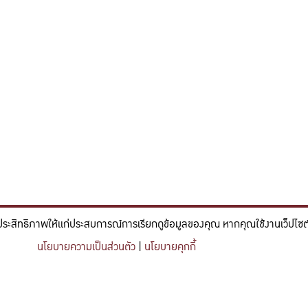
ประสิทธิภาพให้แก่ประสบการณ์การเรียกดูข้อมูลของคุณ หากคุณใช้งานเว็ปไซต์ข
์และวิศวกรรม ที่มีจิตสำนึกในความรับผิดชอบ ขับเคลื่อนความสำเร็จที
นโยบายความเป็นส่วนตัว
|
นโยบายคุกกี้
nce and engineering who embrace responsibility, drive sustainable success, and ignite 
Share this content
https://kuse.csc.ku.ac.th/article/1936