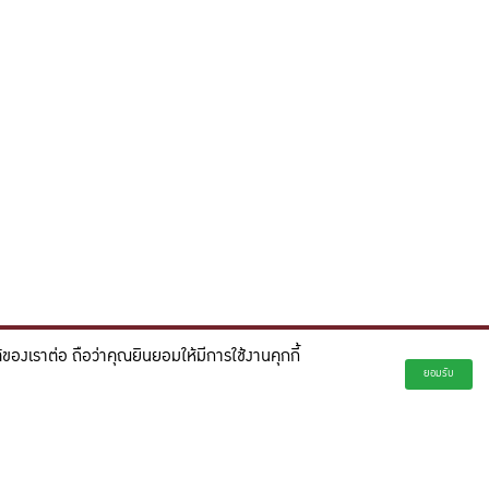
องเราต่อ ถือว่าคุณยินยอมให้มีการใช้งานคุกกี้
่ยั่งยืน และจุดประกายความคิดสร้างสรรค์เพื่ออนาคต"
ยอมรับ
creativity for a more innovative future.