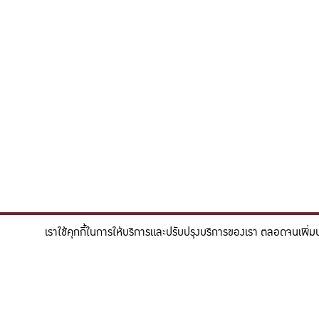
เราใช้คุกกี้ในการให้บริการและปรับปรุงบริการของเรา ตลอดจนเพิ่ม
"สร้างแรงบันดาลใจให้ผู้นำแห่งอนาคตด้านวิทยาศาสตร
To inspire future-ready leaders in scie