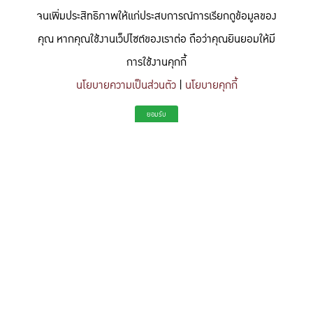
จนเพิ่มประสิทธิภาพให้แก่ประสบการณ์การเรียกดูข้อมูลของ
คุณ หากคุณใช้งานเว็ปไซต์ของเราต่อ ถือว่าคุณยินยอมให้มี
การใช้งานคุกกี้
นโยบายความเป็นส่วนตัว
|
นโยบายคุกกี้
"สร้างแรงบันดาลใจให้ผู้นำแห่งอนาคตด้านวิทยาศาสตร์และวิศวกรรม ที่
ยอมรับ
มีจิตสำนึกในความรับผิดชอบ ขับเคลื่อนความสำเร็จที่ยั่งยืน และจุด
ประกายความคิดสร้างสรรค์เพื่ออนาคต"
To inspire future-ready leaders in science and engineering who embrace
responsibility, drive sustainable success, and ignite creativity for a more innovative
future.
Share this content