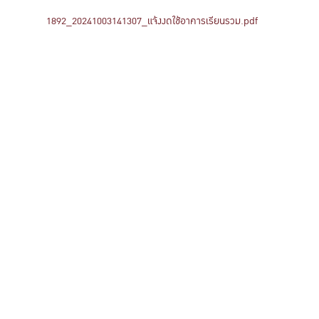
1892_20241003141307_แจ้งงดใช้อาคารเรียนรวม.pdf