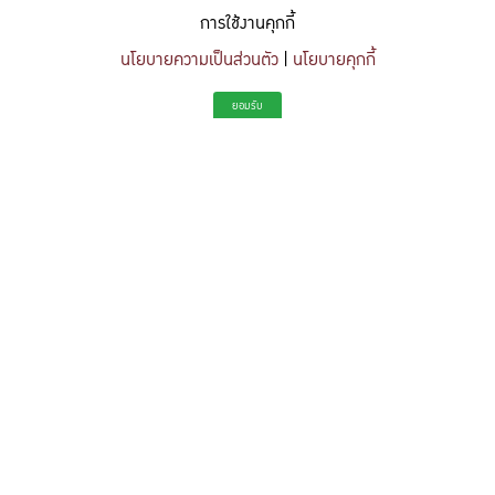
การใช้งานคุกกี้
นโยบายความเป็นส่วนตัว
|
นโยบายคุกกี้
"สร้างแรงบันดาลใจให้ผู้นำแห่งอนาคตด้านวิทยาศาสตร์และวิศวกรรม ที่
ยอมรับ
มีจิตสำนึกในความรับผิดชอบ ขับเคลื่อนความสำเร็จที่ยั่งยืน และจุด
ประกายความคิดสร้างสรรค์เพื่ออนาคต"
To inspire future-ready leaders in science and engineering who embrace
responsibility, drive sustainable success, and ignite creativity for a more innovative
future.
Share this content
https://kuse.csc.ku.ac.th/article/1892