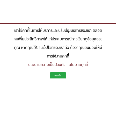
เราใช้คุกกี้ในการให้บริการและปรับปรุงบริการของเรา ตลอด
จนเพิ่มประสิทธิภาพให้แก่ประสบการณ์การเรียกดูข้อมูลของ
คุณ หากคุณใช้งานเว็ปไซต์ของเราต่อ ถือว่าคุณยินยอมให้มี
การใช้งานคุกกี้
นโยบายความเป็นส่วนตัว
|
นโยบายคุกกี้
"สร้างแรงบันดาลใจให้ผู้นำแห่งอนาคตด้านวิทยาศาสตร์และวิศวกรรม ที่
ยอมรับ
มีจิตสำนึกในความรับผิดชอบ ขับเคลื่อนความสำเร็จที่ยั่งยืน และจุด
ประกายความคิดสร้างสรรค์เพื่ออนาคต"
To inspire future-ready leaders in science and engineering who embrace
responsibility, drive sustainable success, and ignite creativity for a more innovative
future.