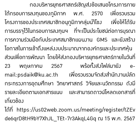
กองบริหารยุทธศาสตร์เชิญส่งข้อเสนอโครงการภาย
ใต้กรอบการลงทุนของภูมิภาค พ.ศ. 2570 เพื่อรวบรวม
โครงการของประเทศสมาชิกอนุภูมิภาคลุ่มนำ้โขง เพื่อให้ได้รับ
การบรรจุไว้ในกรอบการลงทุนฯ ที่จะเป็นประโยชน์ต่อการบุรณา
การความร่วมมือกับประเทศสมาชิกแผนงาน GMS และยังสร้าง
โอกาสในการเข้าถึงแหล่งงบประมาณจากองค์กรและประเทศหุ้น
ส่วนเพื่อการพัฒนา โดยให้ส่งกองบริหารยุทธศาสตร์ภายในวันที่
23 พฤษภาคม 2567 พร้อทั้งส่งไฟล์มายัง e-
mail:psdaik@ku.ac.th เพื่อรวบรวมจัดส่งสำนักงานปลัด
กระทรวงการอุดมศึกษา วิทยาศาสตร์ วิจัยและนวัตกรรม ดังมี
รายละเอียดตามเอกสารแนบ และสามารถดาวน์โหลดเอกสารที่
เกี่ยวข้อง
ได้ที่ https://us02web.zoom.us/meeting/register/tZEv
de6qrD8tH9bY7XhJL_TEt-7r3AkqL4Gq ณ 15 พ.ค. 2567