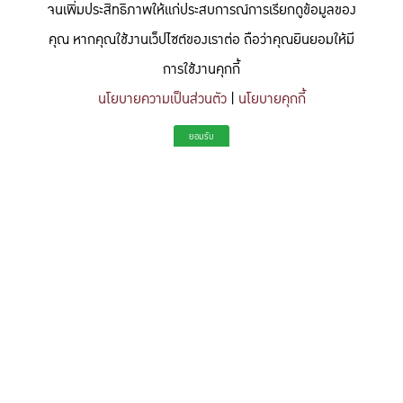
จนเพิ่มประสิทธิภาพให้แก่ประสบการณ์การเรียกดูข้อมูลของ
คุณ หากคุณใช้งานเว็ปไซต์ของเราต่อ ถือว่าคุณยินยอมให้มี
การใช้งานคุกกี้
นโยบายความเป็นส่วนตัว
|
นโยบายคุกกี้
"สร้างแรงบันดาลใจให้ผู้นำแห่งอนาคตด้านวิทยาศาสตร์และวิศวกรรม ที่
ยอมรับ
มีจิตสำนึกในความรับผิดชอบ ขับเคลื่อนความสำเร็จที่ยั่งยืน และจุด
ประกายความคิดสร้างสรรค์เพื่ออนาคต"
To inspire future-ready leaders in science and engineering who embrace
responsibility, drive sustainable success, and ignite creativity for a more innovative
future.
Share this content
https://kuse.csc.ku.ac.th/article/1618