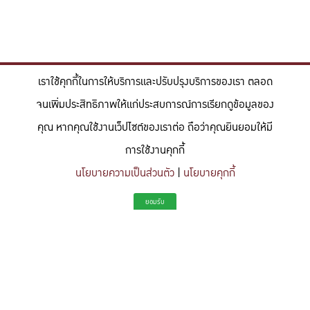
เราใช้คุกกี้ในการให้บริการและปรับปรุงบริการของเรา ตลอด
จนเพิ่มประสิทธิภาพให้แก่ประสบการณ์การเรียกดูข้อมูลของ
คุณ หากคุณใช้งานเว็ปไซต์ของเราต่อ ถือว่าคุณยินยอมให้มี
การใช้งานคุกกี้
นโยบายความเป็นส่วนตัว
|
นโยบายคุกกี้
"สร้างแรงบันดาลใจให้ผู้นำแห่งอนาคตด้านวิทยาศาสตร์และวิศวกรรม ที่
ยอมรับ
มีจิตสำนึกในความรับผิดชอบ ขับเคลื่อนความสำเร็จที่ยั่งยืน และจุด
ประกายความคิดสร้างสรรค์เพื่ออนาคต"
To inspire future-ready leaders in science and engineering who embrace
responsibility, drive sustainable success, and ignite creativity for a more innovative
future.