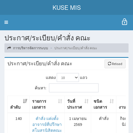
KUSE MIS
Toggle
navigation
ประกาศ/ระเบียบ/คำสั่ง คณะ
การบริหารจัดการระบบ
ประกาศ/ระเบียบ/คำสั่ง คณะ
ประกาศ/ระเบียบ/คำสั่ง คณะ
Reload
แสดง
แถว
ค้นหา:
รายการ
วันที่
ชนิด
ลำดับ
เอกสาร
ประกาศ
เอกสาร
งาน
ลำดับ
รายการ
วันที่
ชนิด
งาน
140
คำสั่ง แต่งตั้ง
1 เมษายน
คำสั่ง
กิจการ
เอกสาร
ประกาศ
เอกสาร
อาจารย์ที่ปรึกษา
2569
นิสิต
สโมสรนิสิตคณะ